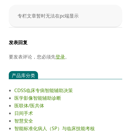
会
专栏文章暂时无法在pc端显示
2025-
04-
05
发表回复
要发表评论，您必须先
登录
。
产品库分类
CDSS临床专病智能辅助决策
医学影像智能辅助诊断
医联体/医共体
日间手术
智慧安全
智能标准化病人（SP）与临床技能考核