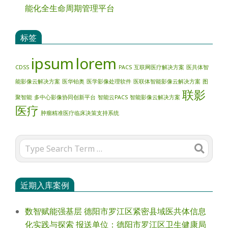
能化全生命周期管理平台
标签
ipsum
lorem
CDSS
PACS
互联网医疗解决方案
医共体智
能影像云解决方案
医华铂奥
医学影像处理软件
医联体智能影像云解决方案
图
联影
聚智能
多中心影像协同创新平台
智能云PACS
智能影像云解决方案
医疗
肿瘤精准医疗临床决策支持系统
Search
近期入库案例
数智赋能强基层 德阳市罗江区紧密县域医共体信息
化实践与探索 报送单位：德阳市罗江区卫生健康局