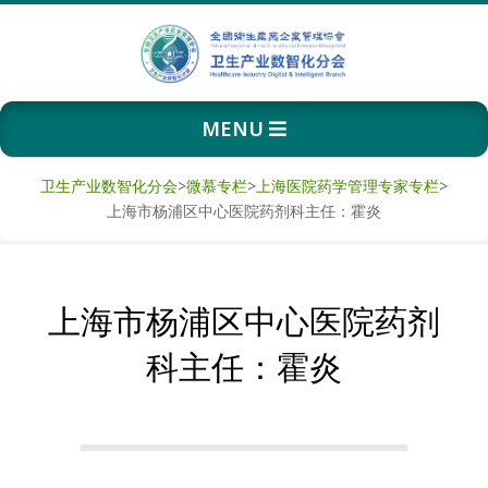
Skip
to
content
卫
Primary
MENU
生
Navigation
Menu
产
卫生产业数智化分会
>
微慕专栏
>
上海医院药学管理专家专栏
>
上海市杨浦区中心医院药剂科主任：霍炎
业
数
上海市杨浦区中心医院药剂
智
科主任：霍炎
化
分