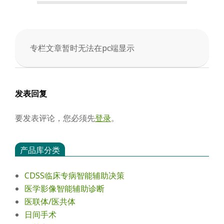
会
专栏文章暂时无法在pc端显示
2026-
01-
10
发表回复
要发表评论，您必须先
登录
。
产品库分类
CDSS临床专病智能辅助决策
医学影像智能辅助诊断
医联体/医共体
日间手术