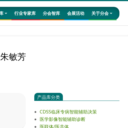
库
行业专家库
分会智库
会展活动
关于分会
Prim
Navig
Men
：朱敏芳
产品库分类
CDSS临床专病智能辅助决策
医学影像智能辅助诊断
医联体/医共体