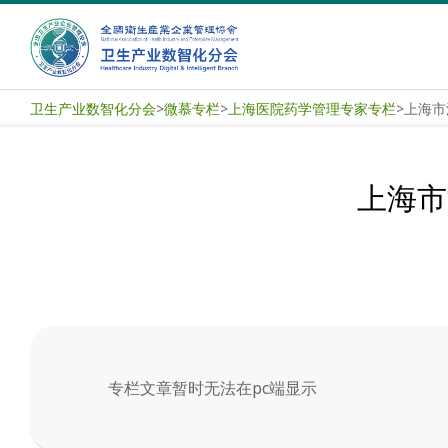
Skip
to
content
卫
卫生产业数智化分会
>
微慕专栏
>
上海医院药学管理专家专栏
>
上海市
生
产
上海市
业
数
智
化
专栏文章暂时无法在pc端显示
分
2025-