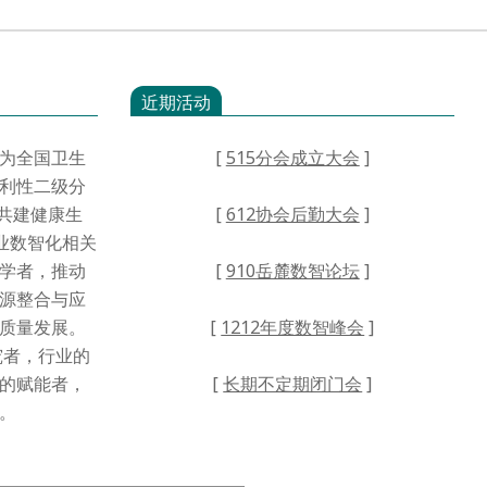
近期活动
为全国卫生
[
515分会成立大会
]
利性二级分
·共建健康生
[
612协会后勤大会
]
业数智化相关
学者，推动
[
910岳麓数智论坛
]
源整合与应
高质量发展。
[
1212年度数智峰会
]
者，行业的
的赋能者，
[
长期不定期闭门会
]
。