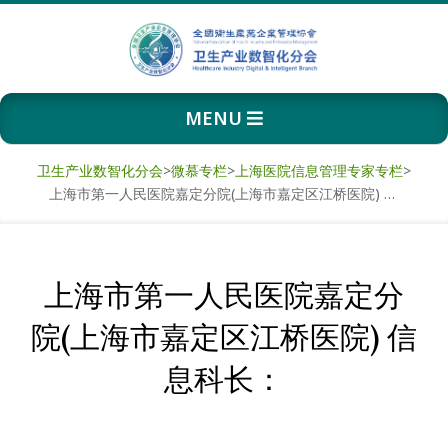
Skip
to
content
卫
Primary
MENU
生
Navigation
Menu
产
卫生产业数智化分会
>
微慕专栏
>
上海医院信息管理专家专栏
>
上海市第一人民医院嘉定分院(上海市嘉定区江桥医院) 信息科长：
业
数
上海市第一人民医院嘉定分
智
院(上海市嘉定区江桥医院) 信
化
息科长：
分