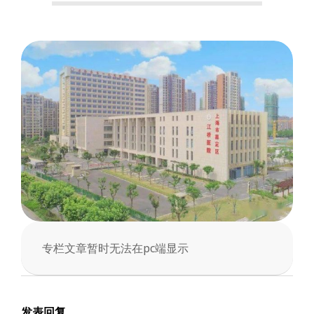
会
专栏文章暂时无法在pc端显示
2025-
03-
04
发表回复