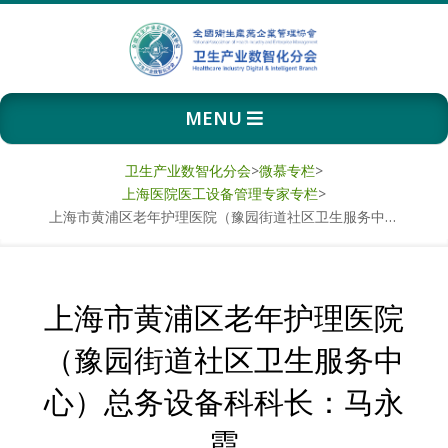
Skip
to
content
卫
Primary
MENU
生
Navigation
Menu
产
卫生产业数智化分会
>
微慕专栏
>
上海医院医工设备管理专家专栏
>
业
上海市黄浦区老年护理医院（豫园街道社区卫生服务中心）总务设备科科长：马永霞
数
上海市黄浦区老年护理医院
智
（豫园街道社区卫生服务中
化
心）总务设备科科长：马永
分
霞