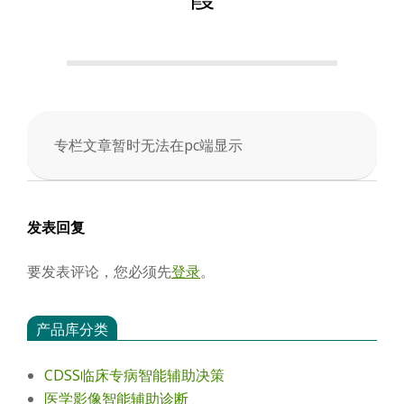
会
专栏文章暂时无法在pc端显示
2025-
04-
08
发表回复
要发表评论，您必须先
登录
。
产品库分类
CDSS临床专病智能辅助决策
医学影像智能辅助诊断