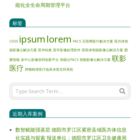
能化全生命周期管理平台
标签
ipsum
lorem
CDSS
PACS
互联网医疗解决方案
医共体智
能影像云解决方案
医华铂奥
医学影像处理软件
医联体智能影像云解决方案
图
联影
聚智能
多中心影像协同创新平台
智能云PACS
智能影像云解决方案
医疗
肿瘤精准医疗临床决策支持系统
Search
近期入库案例
数智赋能强基层 德阳市罗江区紧密县域医共体信息
化实践与探索 报送单位：德阳市罗江区卫生健康局