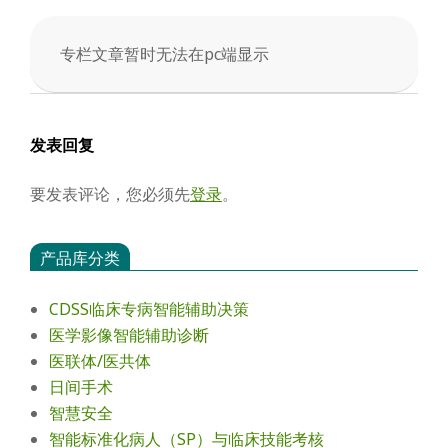
会
专栏文章暂时无法在pc端显示
2025-
03-
07
发表回复
要发表评论，您必须先
登录
。
产品库分类
CDSS临床专病智能辅助决策
医学影像智能辅助诊断
医联体/医共体
日间手术
智慧安全
智能标准化病人（SP）与临床技能考核