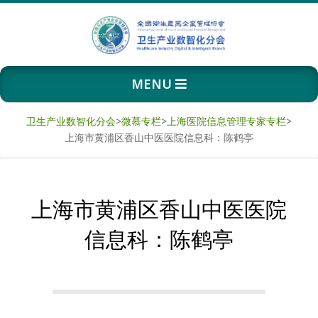
Skip
to
content
卫
Primary
MENU
生
Navigation
Menu
产
卫生产业数智化分会
>
微慕专栏
>
上海医院信息管理专家专栏
>
上海市黄浦区香山中医医院信息科：陈鹤亭
业
数
上海市黄浦区香山中医医院
智
信息科：陈鹤亭
化
分