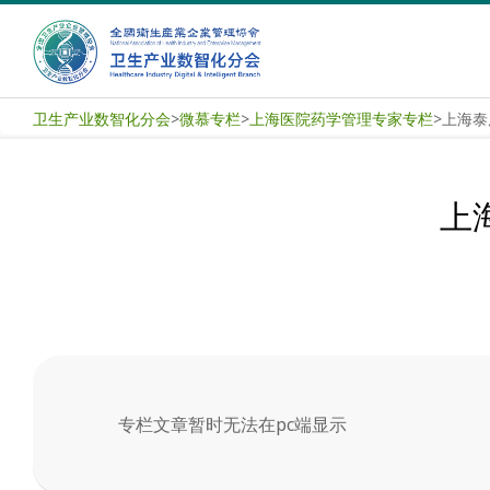
Skip
to
content
卫
卫生产业数智化分会
>
微慕专栏
>
上海医院药学管理专家专栏
>
上海泰
生
产
上
业
数
智
化
专栏文章暂时无法在pc端显示
分
2025-