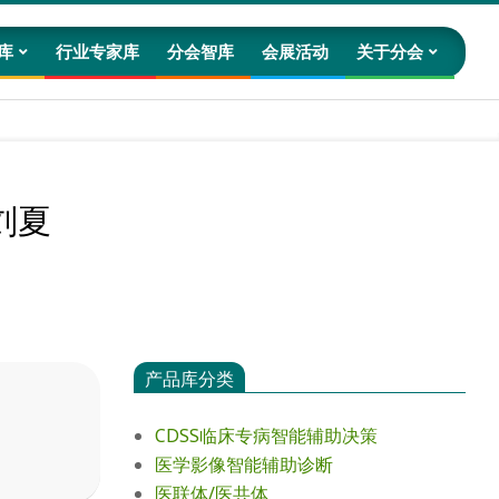
库
行业专家库
分会智库
会展活动
关于分会
Prim
Navig
Men
刘夏
产品库分类
CDSS临床专病智能辅助决策
医学影像智能辅助诊断
医联体/医共体