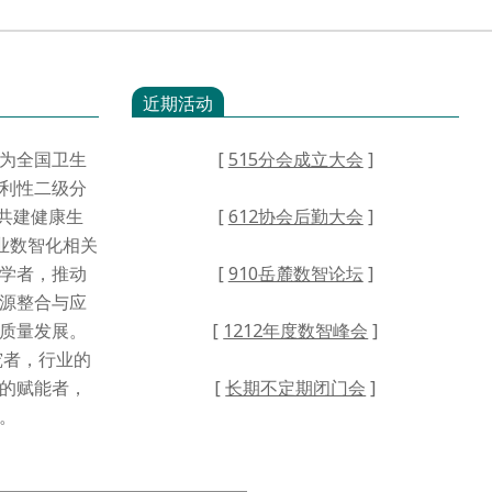
近期活动
为全国卫生
[
515分会成立大会
]
利性二级分
·共建健康生
[
612协会后勤大会
]
业数智化相关
学者，推动
[
910岳麓数智论坛
]
源整合与应
高质量发展。
[
1212年度数智峰会
]
者，行业的
的赋能者，
[
长期不定期闭门会
]
。