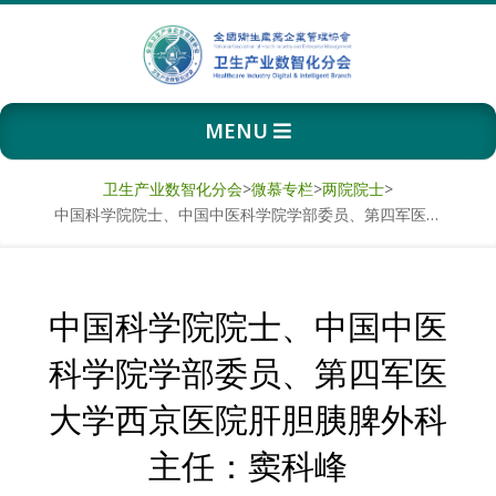
Skip
to
content
卫
Primary
MENU
生
Navigation
Menu
产
卫生产业数智化分会
>
微慕专栏
>
两院院士
>
中国科学院院士、中国中医科学院学部委员、第四军医大学西京医院肝胆胰脾外科主任：窦科峰
业
数
中国科学院院士、中国中医
智
科学院学部委员、第四军医
化
大学西京医院肝胆胰脾外科
分
主任：窦科峰