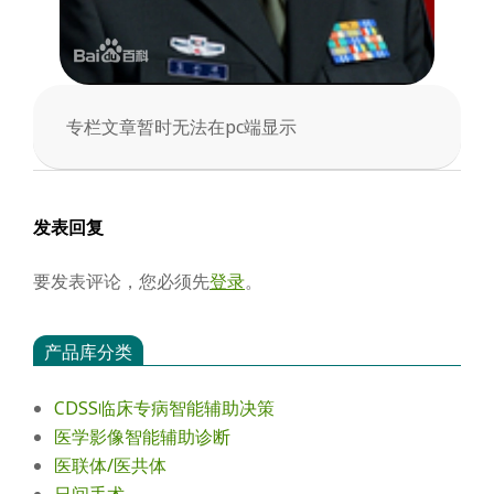
专栏文章暂时无法在pc端显示
2026-
02-
03
发表回复
要发表评论，您必须先
登录
。
产品库分类
CDSS临床专病智能辅助决策
医学影像智能辅助诊断
医联体/医共体
日间手术