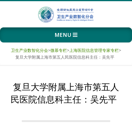
Skip
to
content
卫
Primary
MENU
生
Navigation
Menu
产
卫生产业数智化分会
>
微慕专栏
>
上海医院信息管理专家专栏
>
复旦大学附属上海市第五人民医院信息科主任：吴先平
业
数
复旦大学附属上海市第五人
智
民医院信息科主任：吴先平
化
分