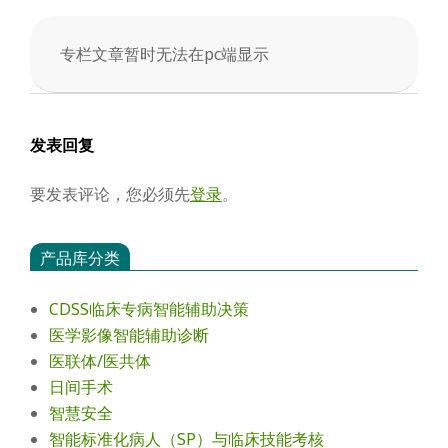
会
专栏文章暂时无法在pc端显示
2025-
04-
02
发表回复
要发表评论，您必须先
登录
。
产品库分类
CDSS临床专病智能辅助决策
医学影像智能辅助诊断
医联体/医共体
日间手术
智慧安全
智能标准化病人（SP）与临床技能考核