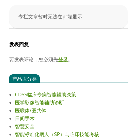
会
专栏文章暂时无法在pc端显示
2025-
04-
01
发表回复
要发表评论，您必须先
登录
。
产品库分类
CDSS临床专病智能辅助决策
医学影像智能辅助诊断
医联体/医共体
日间手术
智慧安全
智能标准化病人（SP）与临床技能考核