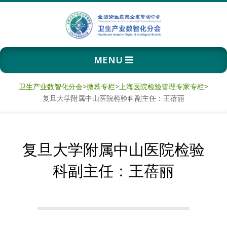
Skip
to
content
卫
Primary
MENU
生
Navigation
Menu
产
卫生产业数智化分会
>
微慕专栏
>
上海医院检验管理专家专栏
>
复旦大学附属中山医院检验科副主任：王蓓丽
业
数
复旦大学附属中山医院检验
智
科副主任：王蓓丽
化
分