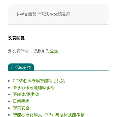
会
专栏文章暂时无法在pc端显示
2025-
12-
13
发表回复
要发表评论，您必须先
登录
。
产品库分类
CDSS临床专病智能辅助决策
医学影像智能辅助诊断
医联体/医共体
日间手术
智慧安全
智能标准化病人（SP）与临床技能考核