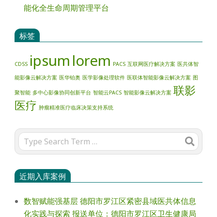
能化全生命周期管理平台
标签
ipsum
lorem
CDSS
PACS
互联网医疗解决方案
医共体智
能影像云解决方案
医华铂奥
医学影像处理软件
医联体智能影像云解决方案
图
联影
聚智能
多中心影像协同创新平台
智能云PACS
智能影像云解决方案
医疗
肿瘤精准医疗临床决策支持系统
Search
近期入库案例
数智赋能强基层 德阳市罗江区紧密县域医共体信息
化实践与探索 报送单位：德阳市罗江区卫生健康局