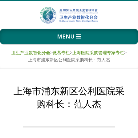
Skip
to
content
卫
Primary
MENU
生
Navigation
Menu
产
卫生产业数智化分会
>
微慕专栏
>
上海医院采购管理专家专栏
>
上海市浦东新区公利医院采购科长：范人杰
业
数
上海市浦东新区公利医院采
智
购科长：范人杰
化
分