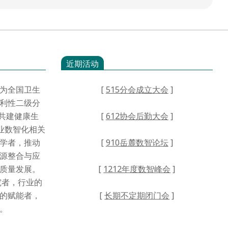
近期活动
为全国卫生
[
515分会成立大会
]
利性二级分
·共建健康生
[
612协会后勤大会
]
业数智化相关
学者，推动
[
910岳麓数智论坛
]
源整合与应
高质量发展。
[
1212年度数智峰会
]
者，行业的
的赋能者，
[
长期不定期闭门会
]
。