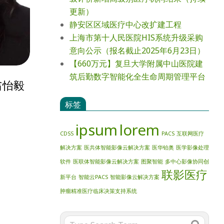
更新）
静安区区域医疗中心改扩建工程
上海市第十人民医院HIS系统升级采购
意向公示（报名截止2025年6月23日）
【660万元】复旦大学附属中山医院建
筑后勤数字智能化全生命周期管理平台
翁怡毅
标签
ipsum
lorem
CDSS
PACS
互联网医疗
解决方案
医共体智能影像云解决方案
医华铂奥
医学影像处理
软件
医联体智能影像云解决方案
图聚智能
多中心影像协同创
联影医疗
新平台
智能云PACS
智能影像云解决方案
肿瘤精准医疗临床决策支持系统
Search