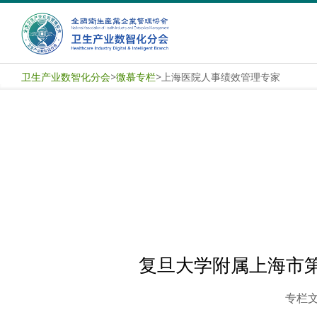
Skip
to
content
卫
卫生产业数智化分会
>
微慕专栏
>
上海医院人事绩效管理专家
生
产
业
数
智
化
复旦大学附属上海市
2026-
分
专栏
01-