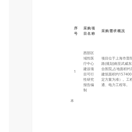
序
采购项
采购需求概况
号
目名称
西部区
域性医
项目位于上海市普
疗中心
路(规划)南至武威
建设项
合医院,占地面积约3
1
目可行
建筑面积约1574
性研究
定方案为准）。工
报告编
通、电力工程等。
制
本