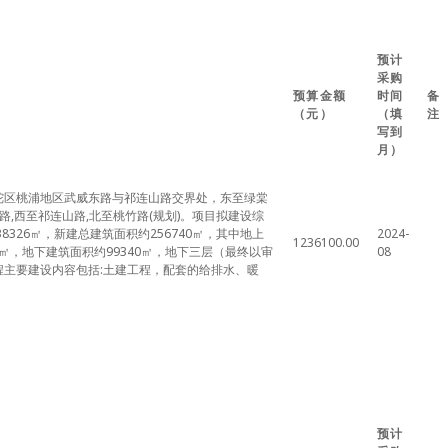
预计
采购
预算金额
时间
备
（元）
（填
注
写到
月）
陀区桃浦地区武威东路与祁连山路交界处，东至绿棠
东路,西至祁连山路,北至桃竹路(规划)。项目拟建设综
8326㎡，新建总建筑面积约256740㎡，其中地上
2024-
1236100.00
00㎡，地下建筑面积约99340㎡，地下三层（最终以审
08
程主要建设内容包括:土建工程，配套的给排水、暖
预计