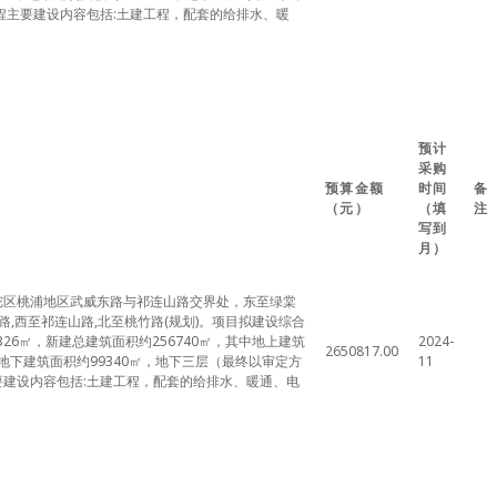
程主要建设内容包括:土建工程，配套的给排水、暖
预计
采购
预算金额
时间
备
（元）
（填
注
写到
月）
陀区桃浦地区武威东路与祁连山路交界处，东至绿棠
东路,西至祁连山路,北至桃竹路(规划)。项目拟建设综合
326㎡，新建总建筑面积约256740㎡，其中地上建筑
2024-
2650817.00
，地下建筑面积约99340㎡，地下三层（最终以审定方
11
要建设内容包括:土建工程，配套的给排水、暖通、电