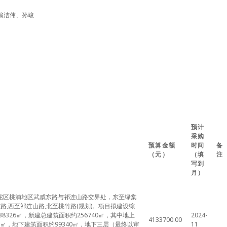
翁洁伟、孙峻
预计
采购
预算金额
时间
备
（元）
（填
注
写到
月）
陀区桃浦地区武威东路与祁连山路交界处，东至绿棠
东路,西至祁连山路,北至桃竹路(规划)。项目拟建设综
8326㎡，新建总建筑面积约256740㎡，其中地上
2024-
4133700.00
00㎡，地下建筑面积约99340㎡，地下三层（最终以审
11