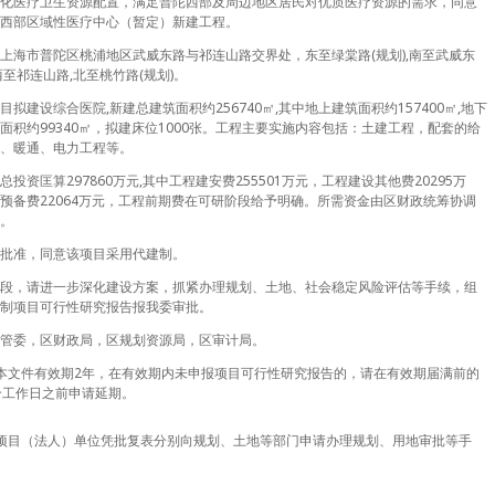
化医疗卫生资源配置，满足普陀西部及周边地区居民对优质医疗资源的需求，同意
西部区域性医疗中心（暂定）新建工程。
上海市普陀区桃浦地区武威东路与祁连山路交界处，东至绿棠路(规划),南至武威东
西至祁连山路,北至桃竹路(规划)。
目拟建设综合医院,新建总建筑面积约256740㎡,其中地上建筑面积约157400㎡,地下
面积约99340㎡，拟建床位1000张。工程主要实施内容包括：土建工程，配套的给
、暖通、电力工程等。
总投资匡算297860万元,其中工程建安费255501万元，工程建设其他费20295万
预备费22064万元，工程前期费在可研阶段给予明确。所需资金由区财政统筹协调
。
批准，同意该项目采用代建制。
段，请进一步深化建设方案，抓紧办理规划、土地、社会稳定风险评估等手续，组
制项目可行性研究报告报我委审批。
管委，区财政局，区规划资源局，区审计局。
本文件有效期2年，在有效期内未申报项目可行性研究报告的，请在有效期届满前的
个工作日之前申请延期。
项目（法人）单位凭批复表分别向规划、土地等部门申请办理规划、用地审批等手