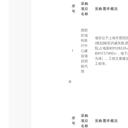
采购
序
项目
采购需求概况
号
名称
西部
区域
项目位于上海市普陀
性医
(规划)南至武威东路,
疗中
院,占地面积约3832
1
心建
积约157400㎡，地
设项
为准）。工程主要建
目招
工程等。
标代
理
本
采购
序
项目
采购需求概况
号
名称