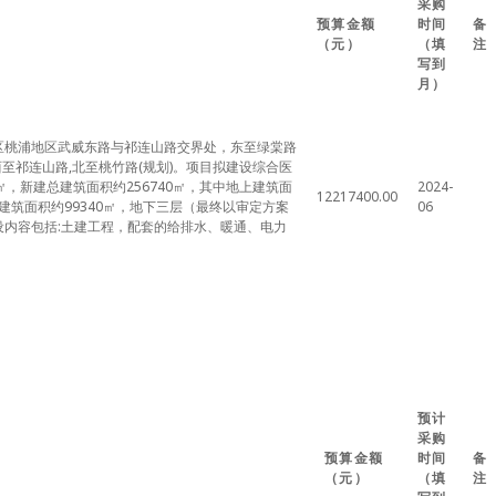
采购
预算金额
时间
备
（元）
（填
注
写到
月）
区桃浦地区武威东路与祁连山路交界处，东至绿棠路
西至祁连山路,北至桃竹路(规划)。项目拟建设综合医
6㎡，新建总建筑面积约256740㎡，其中地上建筑面
2024-
12217400.00
下建筑面积约99340㎡，地下三层（最终以审定方案
06
设内容包括:土建工程，配套的给排水、暖通、电力
预计
采购
预算金额
时间
备
（元）
（填
注