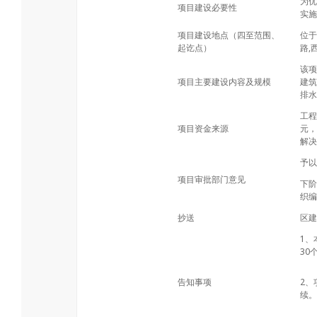
为优
项目建设必要性
实施
项目建设地点（四至范围、
位于
起讫点）
路,
该项
项目主要建设内容及规模
建筑
排水
工程
项目资金来源
元，
解决
予以
项目审批部门意见
下阶
织编
抄送
区建
1、
30
告知事项
2、
续。