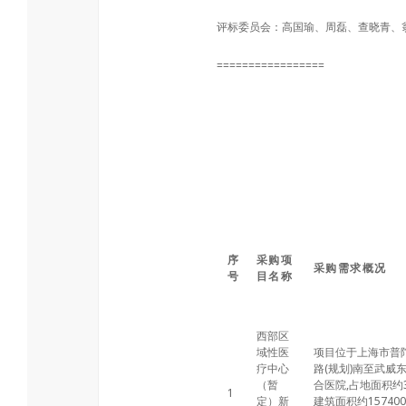
评标委员会：高国瑜、周磊、查晓青、
=================
序
采购项
采购需求概况
号
目名称
西部区
域性医
项目位于上海市普
疗中心
路(规划)南至武威
（暂
合医院,占地面积约3
1
定）新
建筑面积约1574