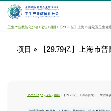
Skip
to
content
卫
卫生产业数智化分会
>
论坛
>
项目
>
生
产
项目 »
【29.79亿】上海
业
数
智
化
Home Page
›
论坛
›
项目
›
【29.79亿】上海市普陀区卫生健
分
该话题包含 0个回复，1 人参与，最后由
胡实芳
更新于
1年