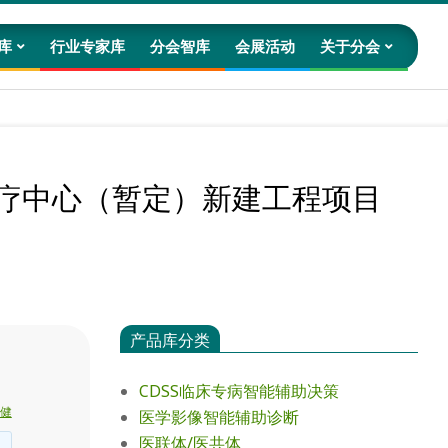
库
行业专家库
分会智库
会展活动
关于分会
Prim
Navig
Men
医疗中心（暂定）新建工程项目
产品库分类
CDSS临床专病智能辅助决策
健
医学影像智能辅助诊断
医联体/医共体