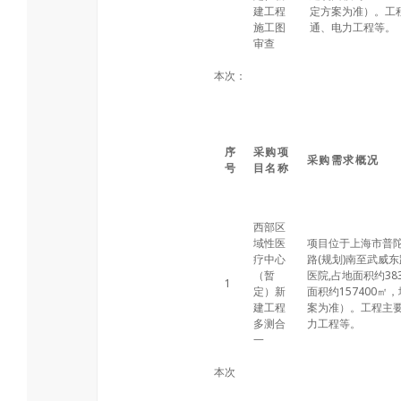
建工程
定方案为准）。工
施工图
通、电力工程等。
审查
本次：
序
采购项
采购需求概况
号
目名称
西部区
域性医
项目位于上海市普
疗中心
路(规划)南至武威
（暂
医院,占地面积约38
1
定）新
面积约157400㎡
建工程
案为准）。工程主
多测合
力工程等。
一
本次