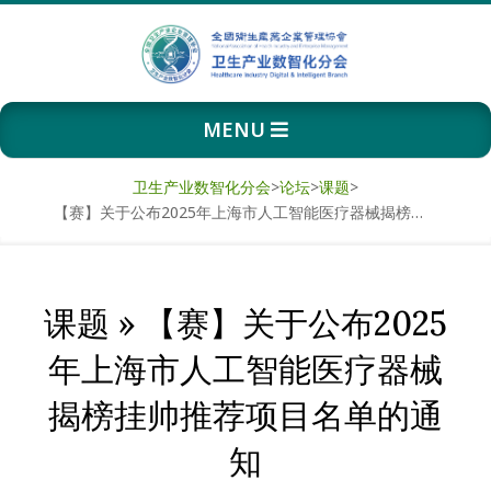
Skip
to
content
卫
Primary
MENU
生
Navigation
Menu
产
卫生产业数智化分会
>
论坛
>
课题
>
【赛】关于公布2025年上海市人工智能医疗器械揭榜挂帅推荐项目名单的通知
业
数
课题 »
【赛】关于公布2025
智
年上海市人工智能医疗器械
化
揭榜挂帅推荐项目名单的通
分
知