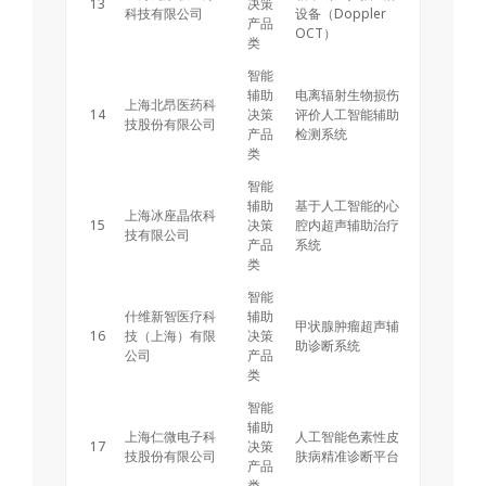
13
决策
科技有限公司
设备（Doppler
产品
OCT）
类
智能
辅助
电离辐射生物损伤
上海北昂医药科
14
决策
评价人工智能辅助
技股份有限公司
产品
检测系统
类
智能
辅助
基于人工智能的心
上海冰座晶依科
15
决策
腔内超声辅助治疗
技有限公司
产品
系统
类
智能
什维新智医疗科
辅助
甲状腺肿瘤超声辅
16
技（上海）有限
决策
助诊断系统
公司
产品
类
智能
辅助
上海仁微电子科
人工智能色素性皮
17
决策
技股份有限公司
肤病精准诊断平台
产品
类