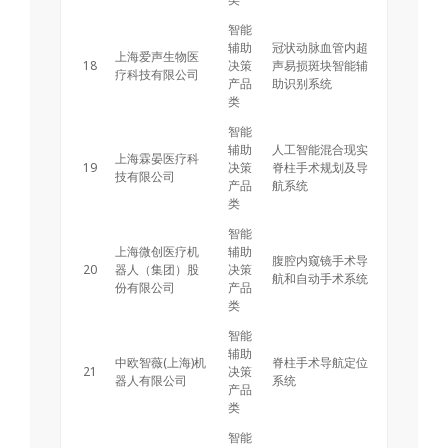
智能
辅助
冠状动脉血管内超
上海爱声生物医
18
决策
声易损斑块智能辅
疗科技有限公司
产品
助识别系统
类
智能
辅助
人工智能混合现实
上海霖晏医疗科
19
决策
脊柱手术规划及导
技有限公司
产品
航系统
类
智能
上海微创医疗机
辅助
腹腔内窥镜手术导
20
器人（集团）股
决策
航和自动手术系统
份有限公司
产品
类
智能
辅助
中欧智薇(上海)机
脊柱手术导航定位
21
决策
器人有限公司
系统
产品
类
智能