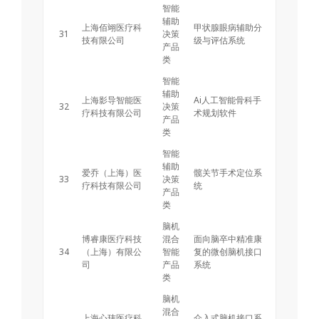
智能
辅助
上海佰翊医疗科
甲状腺眼病辅助分
31
决策
技有限公司
级与评估系统
产品
类
智能
辅助
上海影导智能医
Ai人工智能骨科手
32
决策
疗科技有限公司
术规划软件
产品
类
智能
辅助
爱乔（上海）医
髋关节手术定位系
33
决策
疗科技有限公司
统
产品
类
脑机
博睿康医疗科技
混合
面向脑卒中精准康
34
（上海）有限公
智能
复的微创脑机接口
司
产品
系统
类
脑机
混合
上海心玮医疗科
介入式脑机接口系