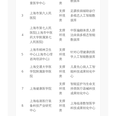
数据库
童医学中心
类
支撑
足踝疾病辅助诊疗
上海市第六人民
3
环境
多模态人工智能数
医院
类
据库
上海市第七人民
支撑
中医偏颇体质人群
医院(上海市中医
4
环境
治未病多模态智能
药大学附属第七
类
数据库
人民医院)
上海市精神卫生
支撑
针对心理健康的医
5
中心(上海市心理
环境
学人工智能数据库
咨询培训中心)
类
上海交通大学医
支撑
儿童先心病人工智
6
学院附属新华医
环境
能科技成果转化中
院
类
心
支撑
智能监护与生命支
7
上海健康医学院
环境
持类医疗器械科技
类
成果转化中心
上海临港医疗装
支撑
上海临港数智医学
8
备科技产业研究
环境
科技成果转化中心
中心
类