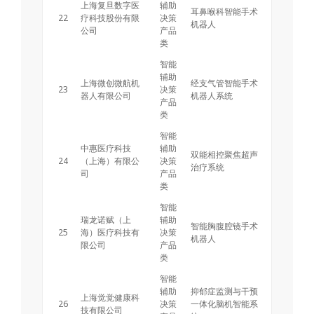
上海复旦数字医
辅助
耳鼻喉科智能手术
22
疗科技股份有限
决策
机器人
公司
产品
类
智能
辅助
上海微创微航机
经支气管智能手术
23
决策
器人有限公司
机器人系统
产品
类
智能
中惠医疗科技
辅助
双能相控聚焦超声
24
（上海）有限公
决策
治疗系统
司
产品
类
智能
瑞龙诺赋（上
辅助
智能胸腹腔镜手术
25
海）医疗科技有
决策
机器人
限公司
产品
类
智能
辅助
抑郁症监测与干预
上海觉觉健康科
26
决策
一体化脑机智能系
技有限公司