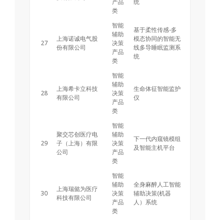
产品
统
类
智能
基于柔性传感-多
辅助
上海诺诚电气股
模态协同的智能无
27
决策
份有限公司
线多导睡眠监测系
产品
统
类
智能
辅助
上海希卡立科技
生命体征智能监护
28
决策
有限公司
仪
产品
类
智能
聚交芯创医疗电
辅助
下一代内窥镜模组
29
子（上海）有限
决策
及智能主机平台
公司
产品
类
智能
辅助
全身麻醉人工智能
上海瑞懿为医疗
30
决策
辅助决策(机器
科技有限公司
产品
人）系统
类