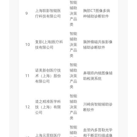
智能
辅助
上海联影智能医
胸部CT图像多病
9
决策
疗科技有限公司
种辅助诊断软件
产品
类
智能
辅助
复影(上海)医疗科
脑肿瘤磁共振影像
10
决策
技有限公司
辅助诊断软件
产品
类
智能
诺美新创医疗技
辅助
鼻咽癌内镜图像辅
11
术（上海）股份
决策
助检测系统
有限公司
产品
类
智能
道之精准医学科
辅助
川崎病智能辅助诊
12
技（上海）有限
决策
断软件
公司
产品
类
智能
血管内多普勒光学
辅助
上海元景联医疗
相干断层扫描成像