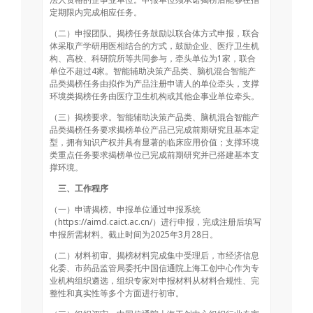
定期限内完成相应任务。
（二）申报团队。揭榜任务鼓励以联合体方式申报，联合
体采取产学研用医相结合的方式，鼓励企业、医疗卫生机
构、高校、科研院所等共同参与，牵头单位为1家，联合
单位不超过4家。智能辅助决策产品类、脑机混合智能产
品类揭榜任务由拟作为产品注册申请人的单位牵头，支撑
环境类揭榜任务由医疗卫生机构或其他企事业单位牵头。
（三）揭榜要求。智能辅助决策产品类、脑机混合智能产
品类揭榜任务要求揭榜单位产品已完成前期研究且基本定
型，拥有知识产权并具有显著的临床应用价值；支撑环境
类重点任务要求揭榜单位已完成前期研究并已搭建基本支
撑环境。
三、工作程序
（一）申请揭榜。申报单位通过申报系统
（https://aimd.caict.ac.cn/）进行申报，完成注册后填写
申报所需材料。截止时间为2025年3月28日。
（二）材料初审。揭榜材料完成集中受理后，市经济信息
化委、市药品监管局委托中国信通院上海工创中心作为专
业机构组织遴选，组织专家对申报材料从材料合规性、完
整性和真实性等多个方面进行初审。