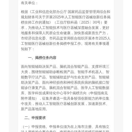
有关单位：
根据《工业和信息化部办公厅 国家药品监督管理局综合和
规划财务司关于开展2025年人工智能医疗器械创新任务揭
榜挂帅工作的通知》（工信厅联科函〔2025〕30号）要
求，为推动人工智能技术与医疗器械深度融合发展，更好
地服务和保障人民群众生命健康，加快形成新质生产力，
市经济信息化委、市药品监管局联合组织开展本市2025人
工智能医疗器械创新任务揭榜申报工作。现将有关事项通
知如下：
一、揭榜任务内容
面向智能辅助决策产品、脑机混合智能产品、支撑环境三
大类，围绕智能辅助诊断检测产品、智能手术机器人、智
能数字疗法产品、智能辅助监护与生命支持产品、智能辅
助决策产品、面向神经损伤和神经系统疾病的脑机接口智
能诊疗康复产品、脑机混合智能产品、医学人工智能数据
库、医学科技成果转化中心等9个揭榜方向（申报指南见
附件通知），征集并遴选一批具备较强创新能力的单位集
中攻关，推动人工智能医疗器械创新发展，加速新技术、
新产品落地应用。
二、申报要求
（一）申报资格。申报单位须为在上海市注册、具有独立
法人资格的企事业单位。申报单位须承诺揭榜后能够在指