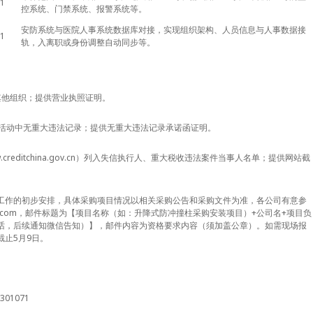
1
控系统、门禁系统、报警系统等。
安防系统与
医院
人事系统数据库对接，实现组织架构、人员信息与人事数据接
1
轨，入离职或身份调整自动同步等。
其他组织；提供营业执照证明。
营活动中无重大违法记录；提供无重大违法记录承诺函证明。
creditchina.gov.cn）列入失信执行人、重大税收违法案件当事人名单；提供网站截
工作的初步安排，具体采购项目情况以相关采购公告和采购文件为准，各公司有意参
@qq.com，邮件标题为【项目名称（如：升降式防冲撞柱采购安装项目）+公司名+项目负
话，后续通知微信告知）】，邮件内容为资格要求内容（须加盖公章）。如需现场报
止5月9日。
01071