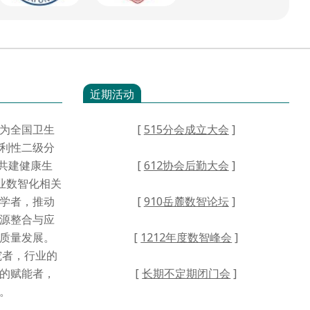
近期活动
为全国卫生
[
515分会成立大会
]
利性二级分
·共建健康生
[
612协会后勤大会
]
业数智化相关
学者，推动
[
910岳麓数智论坛
]
源整合与应
高质量发展。
[
1212年度数智峰会
]
者，行业的
的赋能者，
[
长期不定期闭门会
]
。