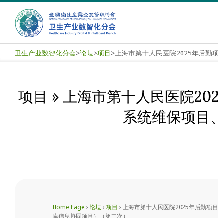
Skip
to
content
卫
卫生产业数智化分会
>
论坛
>
项目
>
生
产
项目 »
上海市第十人民医院20
业
系统维保项目
数
智
化
分
Home Page
›
论坛
›
项目
›
上海市第十人民医院2025年后勤
库信息协同项目）（第二次）