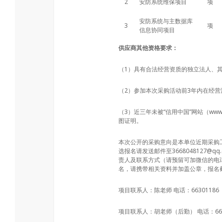
2
安防系统维保项目
项
安防系统与主数据库
3
项
信息协同项目
供应商
其他
资格要求：
（1）具有合法经营资质的独立法人、
（2）参加本次采购活动前3年内在经
（3）近三年未被“信用中国”网站（www.
图证明。
本次公开的采购意向是本单位近期采购
选报名请发送邮件至3668048127
责人及联系方式（请预留可加微信的电
名，请携带相关资料并加盖公章，报名截
项目联系人：陈老师 电话：66301186
项目联系人：胡老师（后勤） 电话：663