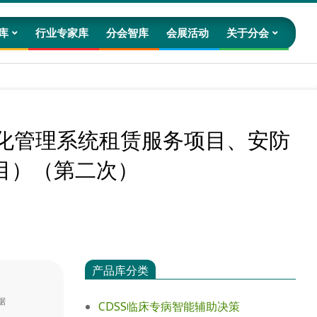
库
行业专家库
分会智库
会展活动
关于分会
Prim
Navig
Men
息化管理系统租赁服务项目、安防
目）（第二次）
产品库分类
据
CDSS临床专病智能辅助决策