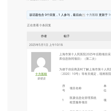
会
该话题包含 0个回复，1 人参与，最后由
十方医联
更新于
1
正在查看 0 条回复
作者
帖子
2025年5月1日 上午10:18
上海市第十人民
医院
2025年后勤项目
库信息协同项目）（第二次）
为便于供应商及时了解上海市第十人民
〔2020〕10号）等有关规定，现将
医
十方医联
管理员
序
单
项目名称
号
位
医废
信息化
管理系统
1
项
租赁服务项目