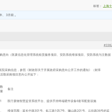
标签：
上海十
年、 3月前
。
#338
采购意向（医废
信息化
管理系统租赁服务项目、安防系统维保项目、安防系统与主数据
医院
采购信息，参照《财政部关于开展政府采购意向公开工作的通知》（财库
院
后勤采购项目意向公开如下：
数
备注
量
1
医疗废物智慧监管系统平台、提供手持终端硬件设备6套等配套设施
维保范围：延长中路301号、虬江路1057号、骊山路201号、云欣路36号的监