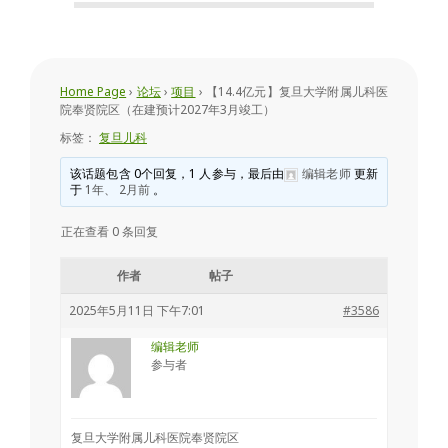
会
Home Page
›
论坛
›
项目
›
【14.4亿元】复旦大学附属儿科医
院奉贤院区（在建预计2027年3月竣工）
标签：
复旦儿科
该话题包含 0个回复，1 人参与，最后由
编辑老师
更新
于
1年、 2月前
。
正在查看 0 条回复
作者
帖子
2025年5月11日 下午7:01
#3586
编辑老师
参与者
复旦大学附属儿科医院奉贤院区