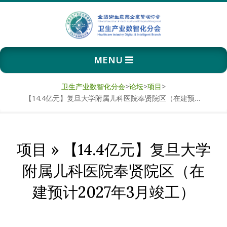
Skip
to
content
卫
Primary
MENU
生
Navigation
Menu
产
卫生产业数智化分会
>
论坛
>
项目
>
【14.4亿元】复旦大学附属儿科医院奉贤院区（在建预计2027年3月竣工）
业
数
项目 »
【14.4亿元】复旦大学
智
附属儿科医院奉贤院区（在
化
建预计2027年3月竣工）
分