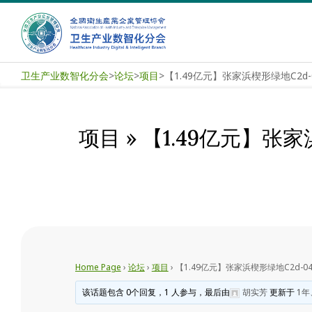
Skip
to
content
卫
卫生产业数智化分会
>
论坛
>
项目
>
生
产
项目 »
【1.49亿元】张
业
数
智
化
Home Page
›
论坛
›
项目
›
【1.49亿元】张家浜楔形绿地C2d
分
该话题包含 0个回复，1 人参与，最后由
胡实芳
更新于
1年