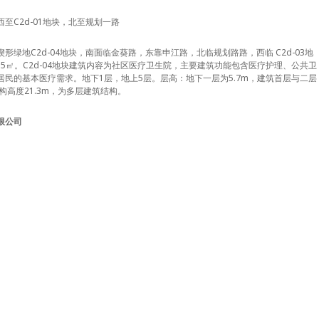
至C2d-01地块，北至规划一路
绿地C2d-04地块，南面临金葵路，东靠申江路，北临规划路路，西临 C2d-03地
64.5㎡。C2d-04地块建筑内容为社区医疗卫生院，主要建筑功能包含医疗护理、公共卫
民的基本医疗需求。地下1层，地上5层。层高：地下一层为5.7m，建筑首层与二层
结构高度21.3m，为多层建筑结构。
限公司