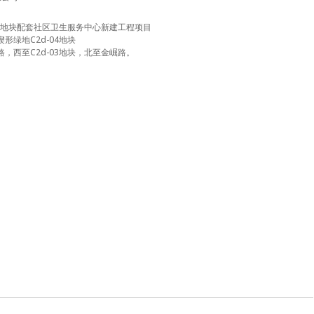
04地块配套社区卫生服务中心新建工程项目
绿地C2d-04地块
，西至C2d-03地块，北至金崛路。