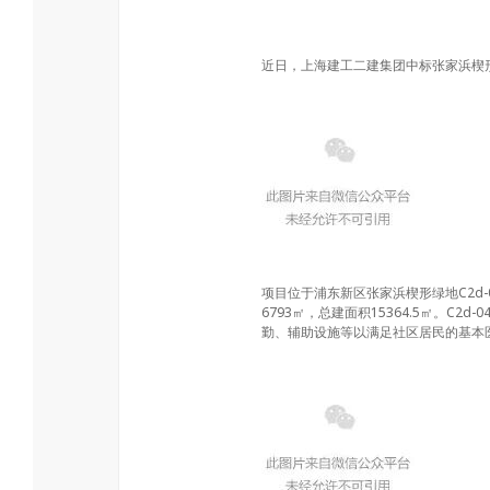
近日，上海建工二建集团中标张家浜楔形
项目位于浦东新区张家浜楔形绿地C2d-
6793㎡，总建面积15364.5㎡。
勤、辅助设施等以满足社区居民的基本