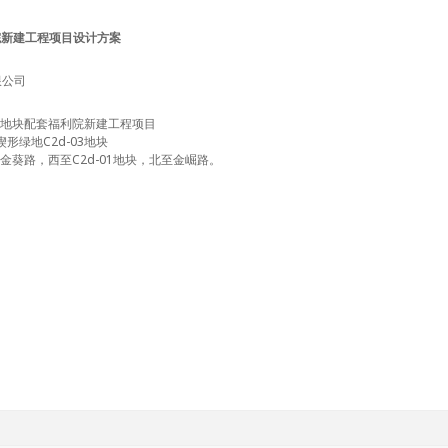
院新建工程项目设计方案
限公司
03地块配套福利院新建工程项目
绿地C2d-03地块
至金葵路，西至C2d-01地块，北至金崛路。