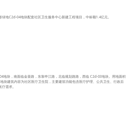
绿地C2d-04地块配套社区卫生服务中心新建工程项目，中标额1.4亿元。
04地块，南面临金葵路，东靠申江路，北临规划路路，西临 C2d-03地块。用地面积
C2d-04地块建筑内容为社区医疗卫生院，主要建筑功能包含医疗护理、公共卫生、行政后
医疗需求。