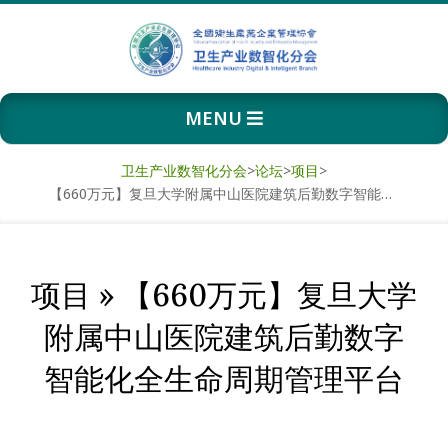
Skip
to
content
卫
Primary
MENU
生
Navigation
Menu
产
卫生产业数智化分会
>
论坛
>
项目
>
【660万元】复旦大学附属中山医院建筑后勤数字智能化全生命周期管理平台
业
数
项目 »
【660万元】复旦大学
智
附属中山医院建筑后勤数字
化
智能化全生命周期管理平台
分