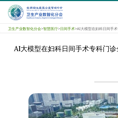
Skip
to
content
卫
卫生产业数智化分会
>
智慧医疗
>
日间手术
>
生
产
AI大模型在妇科日间手术专科门
业
数
智
化
分