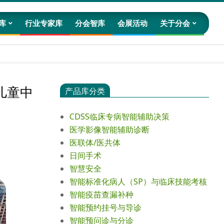
库
行业专家库
分会智库
会展活动
关于分会
Prim
Navig
Men
儿童中
产品库分类
CDSS临床专病智能辅助决策
医学影像智能辅助诊断
医联体/医共体
日间手术
智慧安全
智能标准化病人（SP）与临床技能考核
智能疫苗查漏补种
智能预约挂号与导诊
智能预问诊与分诊