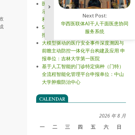
医院管理类数字员工智能体研究与应用
示范申报单位：中国医学科学院北京协
Next Po
效
和医院
华西医联体AI干人
成
5G+AI技术在院前急救领域应用实践申
服务系
报单位：南京市急救中心
大模型驱动的医疗安全事件深度溯因与
前瞻主动防控一体化平台构建及应用 申
报单位：吉林大学第一医院
基于人工智能的门诊特定病种（门特）
全流程智能化管理平台申报单位：中山
大学肿瘤防治中心
CALENDAR
2026 年 8 月
一
二
三
四
五
六
日