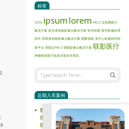
标签
ipsum
lorem
CDSS
PACS
互联网医疗
解决方案
医共体智能影像云解决方案
医华铂奥
医学影像处理
软件
医联体智能影像云解决方案
图聚智能
多中心影像协同创
联影医疗
新平台
智能云PACS
智能影像云解决方案
肿瘤精准医疗临床决策支持系统
Search
文
近期入库案例
数智赋能强基层 德阳市罗江区紧密县域
在
医共体信息化实践与探索 报送单位：德
决
阳市罗江区卫生健康局