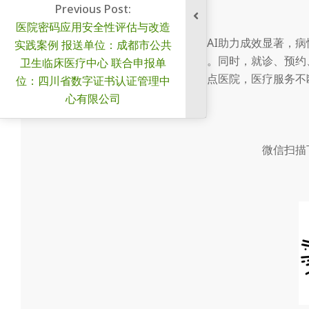
策依据。
vious Post:
用安全性评估与改造
取得的成效：在医疗领域，AI助力成效显著，
报送单位：成都市公共
率大幅提升，增强患者安全。同时，就诊、预约
疗中心 联合申报单
妇儿也获批相关规沧管理哨点医院，医疗服务不
数字证书认证管理中
心有限公司
微信扫描下